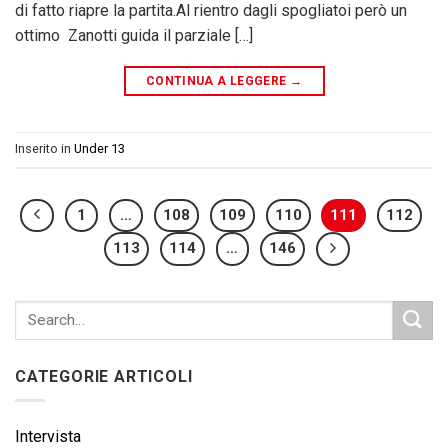
di fatto riapre la partita.Al rientro dagli spogliatoi però un
ottimo Zanotti guida il parziale […]
CONTINUA A LEGGERE
→
Inserito in
Under 13
1
…
108
109
110
111
112
113
114
…
146
CATEGORIE ARTICOLI
Intervista