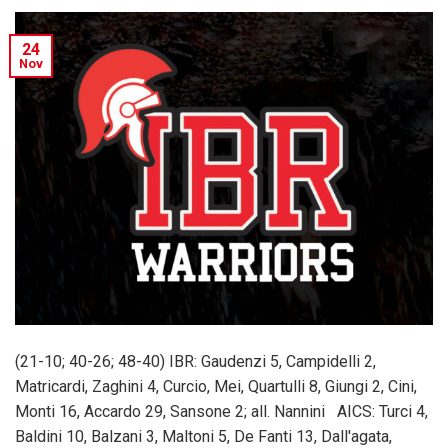
24
Nov
(21-10; 40-26; 48-40) IBR: Gaudenzi 5, Campidelli 2,
Matricardi, Zaghini 4, Curcio, Mei, Quartulli 8, Giungi 2, Cini,
Monti 16, Accardo 29, Sansone 2; all. Nannini AICS: Turci 4,
Baldini 10, Balzani 3, Maltoni 5, De Fanti 13, Dall'agata,