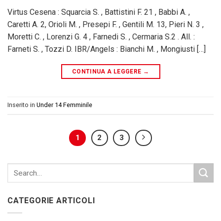
Virtus Cesena : Squarcia S. , Battistini F. 21 , Babbi A. ,
Caretti A. 2, Orioli M. , Presepi F. , Gentili M. 13, Pieri N. 3 ,
Moretti C. , Lorenzi G. 4 , Farnedi S. , Cermaria S.2 . All. :
Farneti S. , Tozzi D. IBR/Angels : Bianchi M. , Mongiusti […]
CONTINUA A LEGGERE
→
Inserito in
Under 14 Femminile
1
2
3
CATEGORIE ARTICOLI