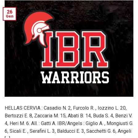
26
Gen
HELLAS CERVIA : Casadio N. 2, Furcolo R. , Iozzino L. 20,
Bertozzi E. 8, Zaccaria M. 15, Abati B. 14, Buda S. 4, Benzi V.
4, Heri M. 6. All. : Gatti A. IBR/Angels : Giglio A. , Mongiusti G.
6, Sicali E. , Serafini L. 3, Balducci E. 3, Sacchetti G. 6, Angeli