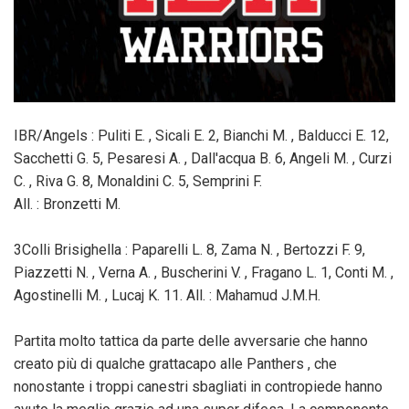
IBR/Angels : Puliti E. , Sicali E. 2, Bianchi M. , Balducci E. 12,
Sacchetti G. 5, Pesaresi A. , Dall'acqua B. 6, Angeli M. , Curzi
C. , Riva G. 8, Monaldini C. 5, Semprini F.
All. : Bronzetti M.
3Colli Brisighella : Paparelli L. 8, Zama N. , Bertozzi F. 9,
Piazzetti N. , Verna A. , Buscherini V. , Fragano L. 1, Conti M. ,
Agostinelli M. , Lucaj K. 11. All. : Mahamud J.M.H.
Partita molto tattica da parte delle avversarie che hanno
creato più di qualche grattacapo alle Panthers , che
nonostante i troppi canestri sbagliati in contropiede hanno