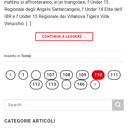
mattino si affronteranno, in un triangolare, l' Under 15
Regionale degli Angels Santarcangelo, l' Under 14 Elite dell'
IBR e l' Under 15 Regionale dei Villanova Tigers Villa
Verucchio. […]
CONTINUA A LEGGERE
→
Inserito in
Tornei
1
…
107
108
109
110
111
112
113
…
146
CATEGORIE ARTICOLI