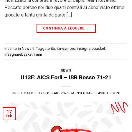
indirizzato la contesa a favore di Capra Team Ravenna.
Peccato perché nei due quarti centrali si sono viste ottime
giocate e tanta grinta da parte […]
CONTINUA A LEGGERE
→
Inserito in
News
|
Taggato
ibr
,
ibrwarriors
,
insegnarebasket
,
insegnarebasketrimini
NEWS
U13F: AICS Forlì – IBR Rosso 71-21
PUBBLICATO IL
17 FEBBRAIO 2026
DA
INSEGNARE BASKET RIMINI
17
Feb