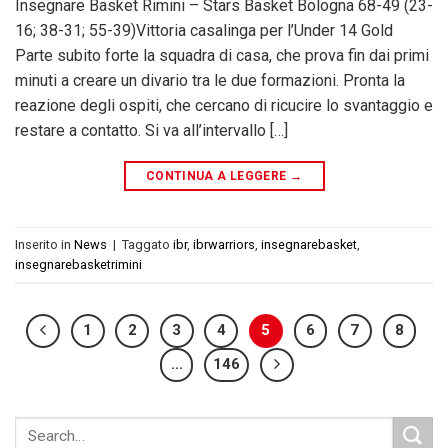
Insegnare Basket Rimini – Stars Basket Bologna 68-49 (23-
16; 38-31; 55-39)Vittoria casalinga per l’Under 14 Gold
Parte subito forte la squadra di casa, che prova fin dai primi
minuti a creare un divario tra le due formazioni. Pronta la
reazione degli ospiti, che cercano di ricucire lo svantaggio e
restare a contatto. Si va all’intervallo […]
CONTINUA A LEGGERE
→
Inserito in
News
|
Taggato
ibr
,
ibrwarriors
,
insegnarebasket
,
insegnarebasketrimini
1
2
3
4
5
6
7
8
…
146