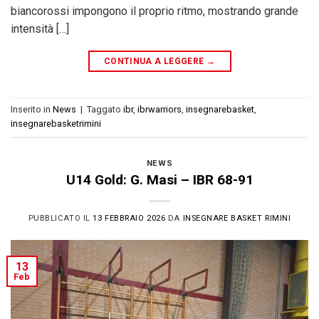
biancorossi impongono il proprio ritmo, mostrando grande
intensità […]
CONTINUA A LEGGERE
→
Inserito in
News
|
Taggato
ibr
,
ibrwarriors
,
insegnarebasket
,
insegnarebasketrimini
NEWS
U14 Gold: G. Masi – IBR 68-91
PUBBLICATO IL
13 FEBBRAIO 2026
DA
INSEGNARE BASKET RIMINI
13
Feb