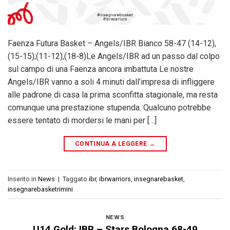
Faenza Futura Basket – Angels/IBR Bianco 58-47 (14-12),
(15-15);(11-12),(18-8)Le Angels/IBR ad un passo dal colpo
sul campo di una Faenza ancora imbattuta Le nostre
Angels/IBR vanno a soli 4 minuti dall’impresa di infliggere
alle padrone di casa la prima sconfitta stagionale, ma resta
comunque una prestazione stupenda. Qualcuno potrebbe
essere tentato di mordersi le mani per […]
CONTINUA A LEGGERE
→
Inserito in
News
|
Taggato
ibr
,
ibrwarriors
,
insegnarebasket
,
insegnarebasketrimini
NEWS
U14 Gold: IBR – Stars Bologna 68-49