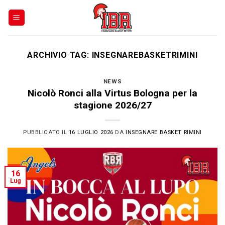
Skip
to
content
ARCHIVIO TAG:
INSEGNAREBASKETRIMINI
NEWS
Nicolò Ronci alla Virtus Bologna per la
stagione 2026/27
PUBBLICATO IL
16 LUGLIO 2026
DA
INSEGNARE BASKET RIMINI
16
Lug