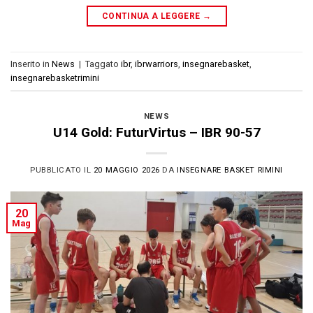
CONTINUA A LEGGERE
→
Inserito in
News
|
Taggato
ibr
,
ibrwarriors
,
insegnarebasket
,
insegnarebasketrimini
NEWS
U14 Gold: FuturVirtus – IBR 90-57
PUBBLICATO IL
20 MAGGIO 2026
DA
INSEGNARE BASKET RIMINI
20
Mag