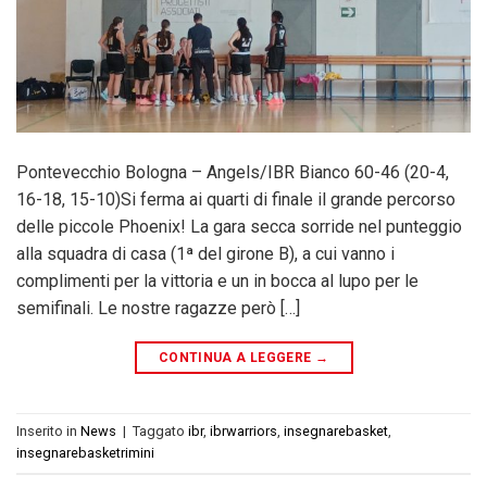
Pontevecchio Bologna – Angels/IBR Bianco 60-46 (20-4,
16-18, 15-10)Si ferma ai quarti di finale il grande percorso
delle piccole Phoenix! La gara secca sorride nel punteggio
alla squadra di casa (1ª del girone B), a cui vanno i
complimenti per la vittoria e un in bocca al lupo per le
semifinali. Le nostre ragazze però […]
CONTINUA A LEGGERE
→
Inserito in
News
|
Taggato
ibr
,
ibrwarriors
,
insegnarebasket
,
insegnarebasketrimini