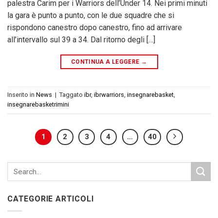
palestra Carim per i Warriors dell’Under 14. Nei primi minuti
la gara è punto a punto, con le due squadre che si
rispondono canestro dopo canestro, fino ad arrivare
all’intervallo sul 39 a 34. Dal ritorno degli […]
CONTINUA A LEGGERE
→
Inserito in
News
|
Taggato
ibr
,
ibrwarriors
,
insegnarebasket
,
insegnarebasketrimini
1
2
3
4
…
40
CATEGORIE ARTICOLI