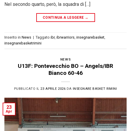
Nel secondo quarto, però, la squadra di […]
CONTINUA A LEGGERE
→
Inserito in
News
|
Taggato
ibr
,
ibrwarriors
,
insegnarebasket
,
insegnarebasketrimini
NEWS
U13F: Pontevecchio BO – Angels/IBR
Bianco 60-46
PUBBLICATO IL
23 APRILE 2026
DA
INSEGNARE BASKET RIMINI
23
Apr