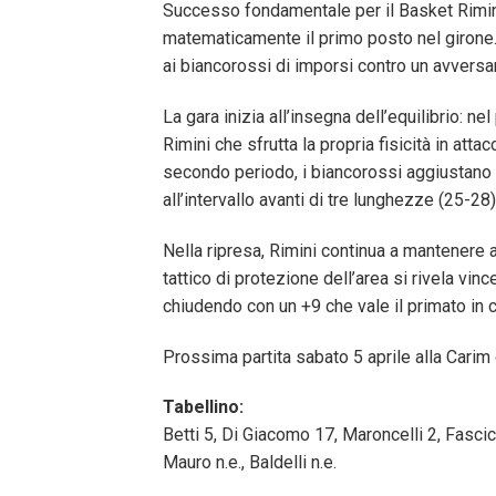
Successo fondamentale per il Basket Rimini,
matematicamente il primo posto nel girone. 
ai biancorossi di imporsi contro un avversar
La gara inizia all’insegna dell’equilibrio: 
Rimini che sfrutta la propria fisicità in att
secondo periodo, i biancorossi aggiustano l
all’intervallo avanti di tre lunghezze (25-28)
Nella ripresa, Rimini continua a mantenere al
tattico di protezione dell’area si rivela vinc
chiudendo con un +9 che vale il primato in c
Prossima partita sabato 5 aprile alla Carim 
Tabellino:
Betti 5, Di Giacomo 17, Maroncelli 2, Fascico
Mauro n.e., Baldelli n.e.