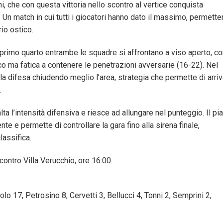
 che con questa vittoria nello scontro al vertice conquista
Un match in cui tutti i giocatori hanno dato il massimo, permett
io ostico.
nel primo quarto entrambe le squadre si affrontano a viso aperto, c
acco ma fatica a contenere le penetrazioni avversarie (16-22). Nel
a difesa chiudendo meglio l’area, strategia che permette di arri
.
ta l’intensità difensiva e riesce ad allungare nel punteggio. Il pi
ente e permette di controllare la gara fino alla sirena finale,
lassifica.
contro Villa Verucchio, ore 16:00.
lo 17, Petrosino 8, Cervetti 3, Bellucci 4, Tonni 2, Semprini 2,