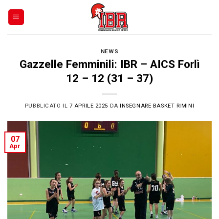
Skip
to
content
NEWS
Gazzelle Femminili: IBR – AICS Forlì
12 – 12 (31 – 37)
PUBBLICATO IL
7 APRILE 2025
DA
INSEGNARE BASKET RIMINI
07
Apr