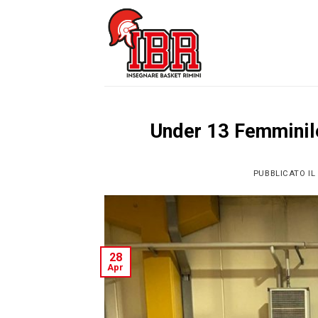
Skip
to
content
Under 13 Femminil
PUBBLICATO IL
28
Apr