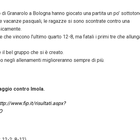
 di Granarolo a Bologna hanno giocato una partita un po’ sottoton
lle vacanze pasquali, le ragazze si sono scontrate contro una
sicamente.
 che vincono l’ultimo quarto 12-8, ma fatali i primi tre che allun
l bel gruppo che si è creato.
no negli allenamenti miglioreranno sempre di più.
aggio contro Imola.
ttp://www.fip.it/risultati.aspx?
O
 12-2; 8-12)