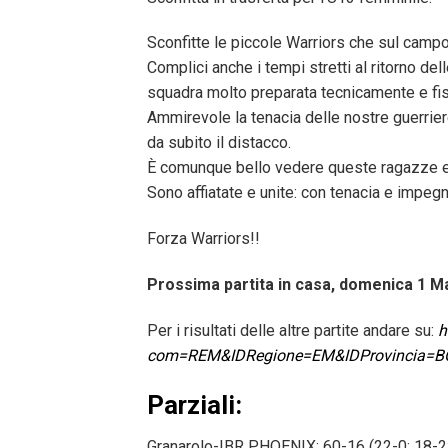
Sconfitte le piccole Warriors che sul campo
Complici anche i tempi stretti al ritorno de
squadra molto preparata tecnicamente e fi
Ammirevole la tenacia delle nostre guerriere
da subito il distacco.
È comunque bello vedere queste ragazze e i
Sono affiatate e unite: con tenacia e impeg
Forza Warriors!!
Prossima partita in casa, domenica 1 M
Per i risultati delle altre partite andare su:
h
com=REM&IDRegione=EM&IDProvincia=B
Parziali:
Granarolo-IBR PHOENIX: 60-16 (22-0; 18-2;