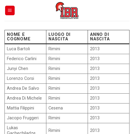
Skip
to
content
NOME E
LUOGO DI
ANNO DI
COGNOME
NASCITA
NASCITA
Luca Bartoli
Rimini
2013
Federico Carlini
Rimini
2013
Junyi Chen
Rimini
2013
Lorenzo Corsi
Rimini
2013
Andrea De Salvo
Rimini
2013
Andrea Di Michele
Rimini
2013
Mattia Filippini
Cesena
2013
Jacopo Fruggeri
Rimini
2013
Lukas
Rimini
2013
Gachechiladze