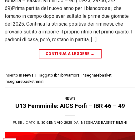
Bellaria – Basket Rimini 50 – 96 (13-23, 24-46, 34-
69)Prima partita del nuovo anno per i biancorossi, che
tornano in campo dopo aver saltato le prime due giornate
del 2025. Continua la striscia positiva dei riminesi, che
provano subito a imporre il proprio ritmo nel primo quarto. I
padroni di casa, però, restano in partita, […]
CONTINUA A LEGGERE
→
Inserito in
News
|
Taggato
ibr
,
ibrwarriors
,
insegnarebasket
,
insegnarebasketrimini
NEWS
U13 Femminile: AICS Forlì – IBR 46 – 49
PUBBLICATO IL
30 GENNAIO 2025
DA
INSEGNARE BASKET RIMINI