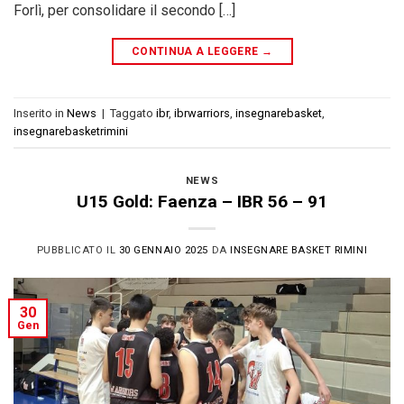
Forlì, per consolidare il secondo […]
CONTINUA A LEGGERE
→
Inserito in
News
|
Taggato
ibr
,
ibrwarriors
,
insegnarebasket
,
insegnarebasketrimini
NEWS
U15 Gold: Faenza – IBR 56 – 91
PUBBLICATO IL
30 GENNAIO 2025
DA
INSEGNARE BASKET RIMINI
30
Gen