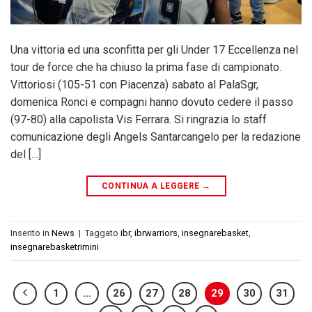
Una vittoria ed una sconfitta per gli Under 17 Eccellenza nel
tour de force che ha chiuso la prima fase di campionato.
Vittoriosi (105-51 con Piacenza) sabato al PalaSgr,
domenica Ronci e compagni hanno dovuto cedere il passo
(97-80) alla capolista Vis Ferrara. Si ringrazia lo staff
comunicazione degli Angels Santarcangelo per la redazione
del […]
CONTINUA A LEGGERE
→
Inserito in
News
|
Taggato
ibr
,
ibrwarriors
,
insegnarebasket
,
insegnarebasketrimini
1
…
26
27
28
29
30
31