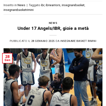
Inserito in
News
|
Taggato
ibr
,
ibrwarriors
,
insegnarebasket
,
insegnarebasketrimini
NEWS
Under 17 Angels/IBR, gioie a metà
PUBBLICATO IL
28 GENNAIO 2025
DA
INSEGNARE BASKET RIMINI
28
Gen