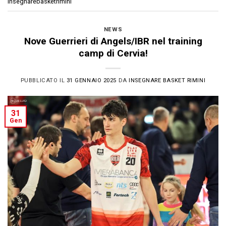
insegnarebasketrimini
NEWS
Nove Guerrieri di Angels/IBR nel training
camp di Cervia!
PUBBLICATO IL
31 GENNAIO 2025
DA
INSEGNARE BASKET RIMINI
31
Gen