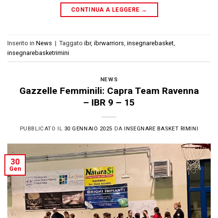
CONTINUA A LEGGERE
→
Inserito in
News
|
Taggato
ibr
,
ibrwarriors
,
insegnarebasket
,
insegnarebasketrimini
NEWS
Gazzelle Femminili: Capra Team Ravenna
– IBR 9 – 15
PUBBLICATO IL
30 GENNAIO 2025
DA
INSEGNARE BASKET RIMINI
30
Gen