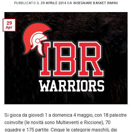
PUBBLICATO IL
29 APRILE 2014
DA
INSEGNARE BASKET RIMINI
29
Apr
Si gioca da giovedì 1 a domenica 4 maggio, con 18 palestre
coinvolte (le novità sono Multieventi e Riccione), 70
squadre e 175 partite. Cinque le categorie maschili, dai