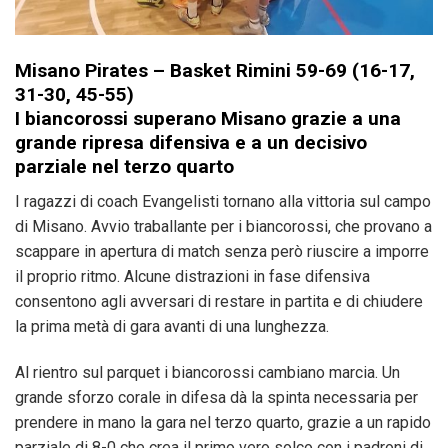
Misano Pirates – Basket Rimini 59-69 (16-17,
31-30, 45-55)
I biancorossi superano Misano grazie a una
grande ripresa difensiva e a un decisivo
parziale nel terzo quarto
I ragazzi di coach Evangelisti tornano alla vittoria sul campo
di Misano. Avvio traballante per i biancorossi, che provano a
scappare in apertura di match senza però riuscire a imporre
il proprio ritmo. Alcune distrazioni in fase difensiva
consentono agli avversari di restare in partita e di chiudere
la prima metà di gara avanti di una lunghezza.
Al rientro sul parquet i biancorossi cambiano marcia. Un
grande sforzo corale in difesa dà la spinta necessaria per
prendere in mano la gara nel terzo quarto, grazie a un rapido
parziale di 8-0 che crea il primo vero solco con i padroni di