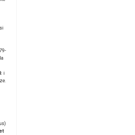
si
79-
la
ì
: i
ze.
us)
et