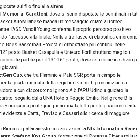
ocate sul filo fino alla sirena.
al
Memorial Garattoni
, dove si sono disputate le semifinali in tutt
 Basket AltoMilanese manda un messaggio chiaro al torneo
tre l’ASD Vanoli Young conferma il proprio percorso positivo
do l’accesso alla finale. Nelle altre fasce di classifica emergon
t e Bees Basketball Project si dimostrano più continui nelle
°-12° posto Basket Casapulla e Unieuro Forlì sfruttano meglio i
ramma le partite per il 13°-16° posto, dove non mancano divari p
 giovani.
xtGen Cup
, che tra Flaminio e Pala SGR porta in campo le
er la quarta giornata della regular season. I gironi iniziano a
udere alcun discorso: nel girone A è l’APU Udine a guidare la
e partite, seguita dalla UNA Hotels Reggio Emilia. Nel girone B la
 viaggiano a punteggio pieno, ma la lotta per le posizioni centra
in evidenza e Cantù, Treviso e Sassari alla ricerca di maggiore
i Rimini
di pallacanestro in carrozzina: la
Nts Informatica Rivie
anto Stefano Kos Group
, formazione di Potenza Picena milita