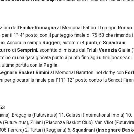
ioni dell’
Emilia-Romagna
al Memorial Fabbri. Il gruppo
Rosso
 per il 1°-4° posto, con il punteggio finale di 75-53 che rimanda i
io
. Ancora in campo
Ruggeri
, autore di
4 punti
, e
Squadrani
.
zurro
di
Semprini
, sconfitta di misura dal
Friuli Venezia Giulia
(
ermine di una gara giocata punto a punto fino agli ultimi possessi: 
ultima partita con la
Puglia
.
segnare Basket Rimini
al Memorial Garattoni nel derby con
Forl
 per giocarsi la finale per l’11°-12° posto contro la Sancat Firen
53
ana), Bragaglia (Futurvirtus) 11, Galassi (International Imola) 10,
(Futurvirtus), Ziliani (Piacenza Basket Club), Van Vliet (Futurvirt
008 Ferrara) 2, Tartari (Reggiana) 6,
Squadrani (Insegnare Bask