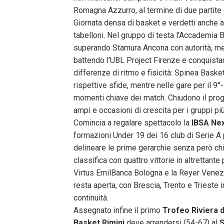
Romagna Azzurro, al termine di due partite gi
Giornata densa di basket e verdetti anche 
tabelloni. Nel gruppo di testa l’Accademia
superando Stamura Ancona con autorità, men
battendo l’UBL Project Firenze e conquistan
differenze di ritmo e fisicità: Spinea Baske
rispettive sfide, mentre nelle gare per il 9
momenti chiave dei match. Chiudono il prog
ampi e occasioni di crescita per i gruppi più
Comincia a regalare spettacolo la
IBSA Ne
formazioni Under 19 dei 16 club di Serie A p
delineare le prime gerarchie senza però chi
classifica con quattro vittorie in altrettant
Virtus EmilBanca Bologna e la Reyer Venezia
resta aperta, con Brescia, Trento e Trieste 
continuità.
Assegnato infine il primo
Trofeo Riviera d
Basket Rimini
deve arrendersi (54-67) al
S