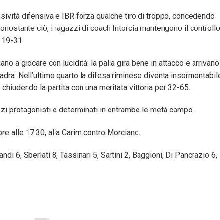
ività difensiva e IBR forza qualche tiro di troppo, concedendo
Nonostante ciò, i ragazzi di coach Intorcia mantengono il controllo
i 19-31.
uano a giocare con lucidità: la palla gira bene in attacco e arrivano 
adra. Nell’ultimo quarto la difesa riminese diventa insormontabil
chiudendo la partita con una meritata vittoria per 32-65.
azzi protagonisti e determinati in entrambe le metà campo.
alle 17:30, alla Carim contro Morciano.
ndi 6, Sberlati 8, Tassinari 5, Sartini 2, Baggioni, Di Pancrazio 6,