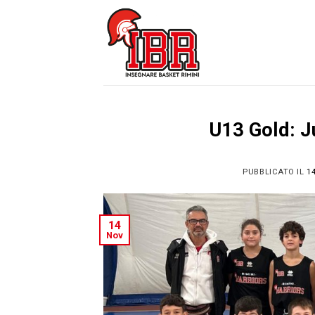
Skip
to
content
U13 Gold: J
PUBBLICATO IL
1
14
Nov