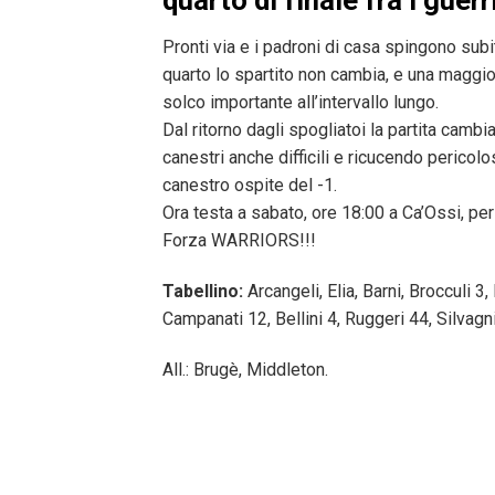
quarto di finale fra i guerr
Pronti via e i padroni di casa spingono subi
quarto lo spartito non cambia, e una maggio
solco importante all’intervallo lungo.
Dal ritorno dagli spogliatoi la partita cambia
canestri anche difficili e ricucendo pericolo
canestro ospite del -1.
Ora testa a sabato, ore 18:00 a Ca’Ossi, per 
Forza WARRIORS!!!
Tabellino:
Arcangeli, Elia, Barni, Brocculi 
Campanati 12, Bellini 4, Ruggeri 44, Silvagni
All.: Brugè, Middleton.