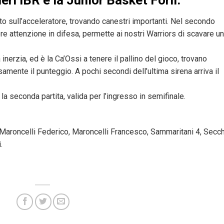
ieri IBR e la Junior Basket Forlì.
to sull’acceleratore, trovando canestri importanti. Nel secondo
re attenzione in difesa, permette ai nostri Warriors di scavare un
 inerzia, ed è la Ca’Ossi a tenere il pallino del gioco, trovano
samente il punteggio. A pochi secondi dell’ultima sirena arriva il
la seconda partita, valida per l’ingresso in semifinale.
3, Maroncelli Federico, Maroncelli Francesco, Sammaritani 4, Secch
.