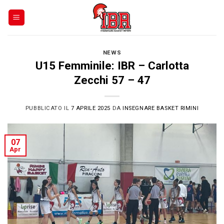
Skip
to
content
NEWS
U15 Femminile: IBR – Carlotta
Zecchi 57 – 47
PUBBLICATO IL
7 APRILE 2025
DA
INSEGNARE BASKET RIMINI
07
Apr