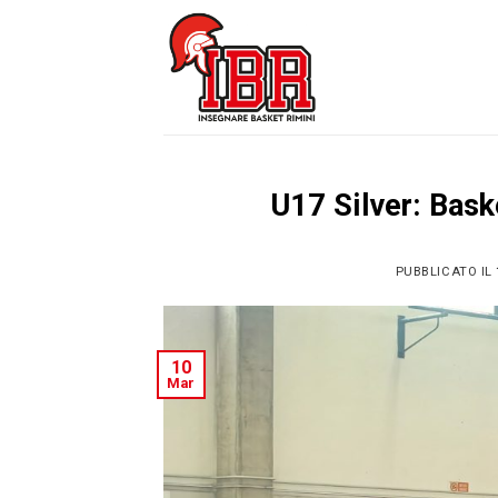
Skip
to
content
U17 Silver: Bas
PUBBLICATO IL
10
Mar