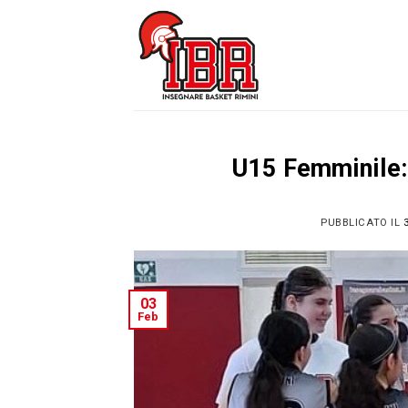
Skip
to
content
U15 Femminile:
PUBBLICATO IL
03
Feb