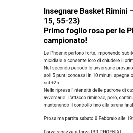
Insegnare Basket Rimini 
15, 55-23)
Primo foglio rosa per le 
campionato!
Le Phoenix partono forte, imponendo subito 
micidiale e consente loro di chiudere il p
Nel secondo periodo le avversarie provano 
soli 5 punti concessi in 10 minuti, spegne o
sul +25.
Nella ripresa l’intensità delle padrone di 
avversarie. L’attacco riminese, però, contin
mantenendo il controllo fino alla sirena fina
Prossima partita sabato 8 Febbraio alle 19
Forza ragazze e forza IBR PHOENIX!