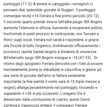
punteggio (11-2). A tenere in careggiata i romagnoli ci
pensano due splendide giocate di Ruggeri. Il punteggio
comunque recita +14 Ferrara a fine primo periodo (26-12).
Il secondo quarto prende invece tutt’altra piega: IBR Angels
aumenta l’intensità in difesa, riuscendo a recuperare palloni,
trasformati in punti preziosi in contropiede, con Tassani e
Ronci sugli scudi. Ferrara non tarda a rispondere, e grazie
alla fisicità di tutto l’organico, distribuendo efficacemente i
possessi, riporta Santarcangelo a distanza di sicurezza.
All’intervallo lungo IBR Angels insegue a -14 (47-33). Di
ritorno dagli spogliatoi Ferrara dimostra con i fatti di essere
meritatamente prima (e imbattuta) in classifica, e grazie ad
una serie di giocate dall’arco di fattura veramente
importante (a fine partita il conto sarà di 15 triple messe a
segno), allunga pesantemente nel punteggio, toccando e
superando il +30 in più occasioni. L’uragano Vis è
annunciato dalla conclusione di Leprini, quindi David
Cerlinca e Caporusso imitano il compagno; Ferrara