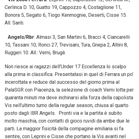
Cerlinca D. 10, Guatto 19, Cappozzo 4, Costaglione 11,
Bonora 5, Segato 6, Tiogo Kenmognie, Deserti, Cisse 15.
All. Santi.
Angels/Rbr
: Almasi 3, San Martini 6, Bracci 4, Ciancarelli
10, Tassani 10, Ronci 27, Trevisani, Tura, Gnepa 2, Altini 8,
Ruggeri 10. All.: Verni, Brugè.
Non riesce ai ragazzi dell’Under 17 Eccellenza lo scalpo
alla prima in classifica. Presentatasi in quel di Ferrara un po’
incerottata e reduce dal successo del giorno prima al
PalaSGR con Piacenza, la selezione di coach Verni lotta per
quaranta minuti ma deve inchinarsi alla forza della capolista
Vis nell’ultimo turno della regular season, chiusa al quarto
posto dagli IBR Angels. Pronti via e la partita è subito
molto maschia, con contatti di gioco ruvidi da ambe due le
parti. La maggior fisicità della compagine emiliana si fa
sentire, con Leprini e Cisse che portano la Vis avanti nel