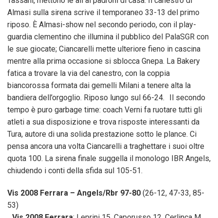
Tassani, mettono le ali ai padroni di casa. Il canestro di
Almasi sulla sirena scrive il temporaneo 33-13 del primo
riposo. È Almasi-show nel secondo periodo, con il play-
guardia clementino che illumina il pubblico del PalaSGR con
le sue giocate; Ciancarelli mette ulteriore fieno in cascina
mentre alla prima occasione si sblocca Gnepa. La Bakery
fatica a trovare la via del canestro, con la coppia
biancorossa formata dai gemelli Milani a tenere alta la
bandiera dell’orgoglio. Riposo lungo sul 66-24. Il secondo
tempo è puro garbage time: coach Verni fa ruotare tutti gli
atleti a sua disposizione e trova risposte interessanti da
Tura, autore di una solida prestazione sotto le plance. Ci
pensa ancora una volta Ciancarelli a traghettare i suoi oltre
quota 100. La sirena finale suggella il monologo IBR Angels,
chiudendo i conti della sfida sul 105-51.
Vis 2008 Ferrara – Angels/Rbr 97-80
(26-12, 47-33, 85-
53)
Vis 2008 Ferrara
: Leprini 15, Caporusso 12, Cerlinca M.,