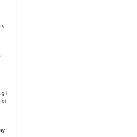
i e
a
gli
 di
my