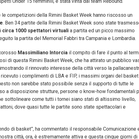
ospetti Under 15 femminili, è stata vinta dal team Rebound.
te le competizioni della Rimini Basket Week hanno riscosso un
ne
. Ben 34 partite della Rimini Basket Week sono state trasmess
di
circa 1000 spettatori virtuali
a partita ed un picco massimo
eguito la partita del Memorial Fabbri tra Campania e Lombardia.
ncorosso
Massimiliano Intorcia
il compito di fare il punto al ter
osi di questa Rimini Basket Week, che ha attirato un pubblico va
imostrando il rinnovato interesse della città verso la pallacanest
r ricevuto i complimenti di LBA e FIP, i massimi organi del basket
questo non sarebbe stato possibile senza il supporto di tutte le
so a disposizione strutture, persone o know-how fondamentali 
e sottolineare come tutti i tornei siano stati di altissimo livello,
attoni, dove quasi tutte le partite sono state spettacolari e
ivendo di basket”, ha commentato il responsabile Comunicazione 
 nostra città, ora, è estremamente attiva e questa cinque giorni di