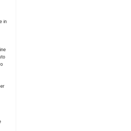
e in
mine
sto
ro
per
e