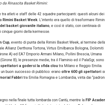
 da Rinascita Basket Rimini:
tra atleti e staff delle 42 squadre partecipanti: questi alcuni dei
ma
Rimini Basket Week
. L’intento era quello di trasformare Rimin
 del basket giovanile italiano
, e così è stato, con centinaia di
r i cinque giorni della kermesse.
n Cup
, evento di punta della Rimini Basket Week, al termine dell
nale Allianz Derthona Tortona, Virtus Emilbanca Bologna, Dolomiti
irone A) ed EA7 Emporio Armani Milano, Pollini Brescia, Umana
rone B); le presenze medie, tra il Flaminio ed il PalaSgr, sono
 spettatori a godersi la sfida clou
tra Milano e Reggio Emilia.
o un buon successo di pubblico: erano
oltre 600 gli spettatori
su
orial Fabbri
tra Emilia Romagna e Lombardia, vinta dai “padroni
egno nella finale tutta lombarda con Cantù, mentre la
FIP Acade