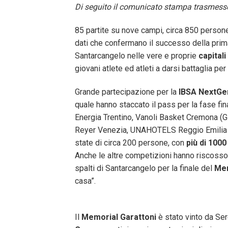
Di seguito il comunicato stampa trasmesso
85 partite su nove campi, circa 850 persone 
dati che confermano il successo della pri
Santarcangelo nelle vere e proprie
capitali
giovani atlete ed atleti a darsi battaglia pe
Grande partecipazione per la
IBSA NextGe
quale hanno staccato il pass per la fase fi
Energia Trentino, Vanoli Basket Cremona (G
Reyer Venezia, UNAHOTELS Reggio Emilia (Gi
state di circa 200 persone, con
più di 1000
Anche le altre competizioni hanno riscoss
spalti di Santarcangelo per la finale del
Mem
casa”.
Il
Memorial Garattoni
è stato vinto da Ser