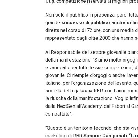
Cup
, competizione riservata ai migliori pr
Non solo il pubblico in presenza, però: tut
grande
successo di pubblico anche onli
diretta nel corso di 72 ore, con una media 
rappresentato dagli oltre 2000 che hanno s
Al Responsabile del settore giovanile bia
della manifestazione: “Siamo molto orgogli
e variegato per tutte le sue competizioni, d
giovanile. Ci riempie d’orgoglio anche l’ave
italiano, per l’organizzazione dell’evento: 
società della galassia RBR, che hanno mes
la riuscita della manifestazione. Voglio infin
dalla NextGen all’Academy, dal Fabbri al Gar
combattute”.
“Questo è un territorio fecondo, che sta v
marketing di RBR
Simone Campanati
. “La