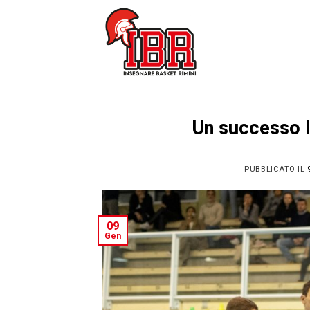
Skip
to
content
Un successo l
PUBBLICATO IL
09
Gen