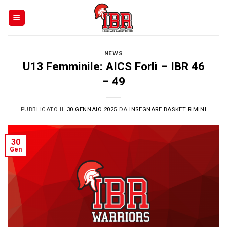
Skip
to
content
NEWS
U13 Femminile: AICS Forlì – IBR 46
– 49
PUBBLICATO IL
30 GENNAIO 2025
DA
INSEGNARE BASKET RIMINI
30
Gen