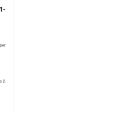
1-
 per
o 2.