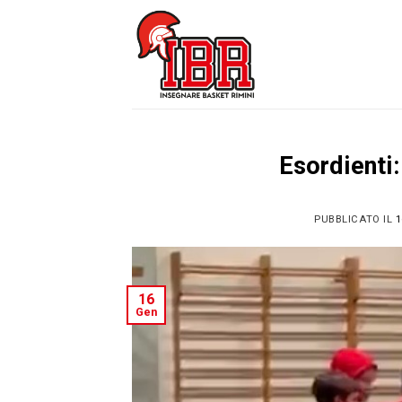
Skip
to
content
Esordienti:
PUBBLICATO IL
1
16
Gen