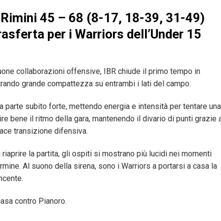
Rimini 45 – 68 (8-17, 18-39, 31-49)
trasferta per i Warriors dell’Under 15
uone collaborazioni offensive, IBR chiude il primo tempo in
trando grande compattezza su entrambi i lati del campo.
sa parte subito forte, mettendo energia e intensità per tentare una
ire bene il ritmo della gara, mantenendo il divario di punti grazie 
cace transizione difensiva.
riaprire la partita, gli ospiti si mostrano più lucidi nei momenti
rmine. Al suono della sirena, sono i Warriors a portarsi a casa la
ncente.
casa contro Pianoro.