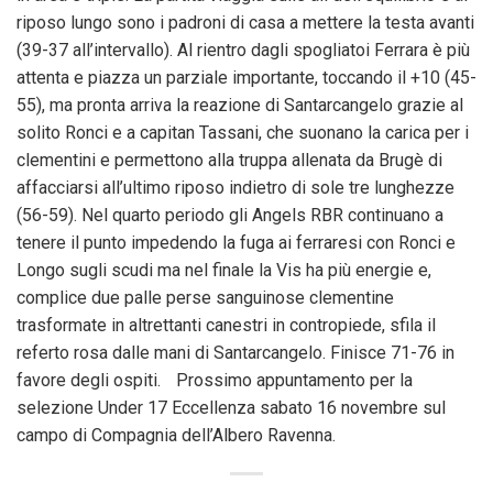
riposo lungo sono i padroni di casa a mettere la testa avanti
(39-37 all’intervallo). Al rientro dagli spogliatoi Ferrara è più
attenta e piazza un parziale importante, toccando il +10 (45-
55), ma pronta arriva la reazione di Santarcangelo grazie al
solito Ronci e a capitan Tassani, che suonano la carica per i
clementini e permettono alla truppa allenata da Brugè di
affacciarsi all’ultimo riposo indietro di sole tre lunghezze
(56-59). Nel quarto periodo gli Angels RBR continuano a
tenere il punto impedendo la fuga ai ferraresi con Ronci e
Longo sugli scudi ma nel finale la Vis ha più energie e,
complice due palle perse sanguinose clementine
trasformate in altrettanti canestri in contropiede, sfila il
referto rosa dalle mani di Santarcangelo. Finisce 71-76 in
favore degli ospiti. Prossimo appuntamento per la
selezione Under 17 Eccellenza sabato 16 novembre sul
campo di Compagnia dell’Albero Ravenna.