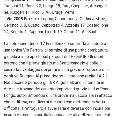
Tassani 11, Ronci 22, Longo 18, Tura, Gnepa ne, Arcangeli
ne, Ruggeri 11, Ricci 5. All. Brugè, Verni.
Vis 2008 Ferrara
: Leprini, Caporusso 2, Cerlinca M. ne,
Cerlinca D. 8, Guatto, Cappozzo 4, Azzolin 17, Costaglione
14, Segato 1, Zagnoni, Ficetti 19, Cisse 11. All. Santi.
La selezione Under 17 Eccellenza è costretta a cedere a
una tonica Vis Ferrara, al termine di una partita combattuta,
giocata a viso aperto sul parquet del PalaSGR. Gli ospiti
partono con il piede giusto ma Santarcangelo è abile a
cucire lo svantaggio dei primi minuti grazie all’operato di un
positivo Ruggeri. Al primo riposo il tabellone recita 14-21.
Nel secondo periodo gli IBR Angels alzano l’intensità in
difesa e trovano dei canestri importanti grazie al duo Ronci-
Longo, autori ambedue di una prova maiuscola sia in attacco
che in difesa, con diversi recuperi che mettendo in seria
difficoltà la retroguardia avversaria e diverse con incursioni
in area e triple. La partita viaggia sulle ali dell’equilibrio e al