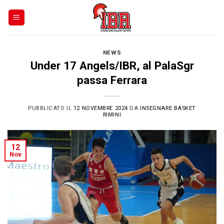
Skip
to
content
NEWS
Under 17 Angels/IBR, al PalaSgr
passa Ferrara
PUBBLICATO IL
12 NOVEMBRE 2024
DA
INSEGNARE BASKET
RIMINI
12
Nov