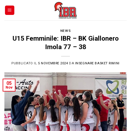
Skip
to
content
NEWS
U15 Femminile: IBR – BK Giallonero
Imola 77 – 38
PUBBLICATO IL
5 NOVEMBRE 2024
DA
INSEGNARE BASKET RIMINI
05
Nov