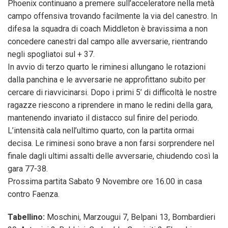
Phoenix continuano a premere sull’acceleratore nella metà
campo offensiva trovando facilmente la via del canestro. In
difesa la squadra di coach Middleton è bravissima a non
concedere canestri dal campo alle avversarie, rientrando
negli spogliatoi sul + 37.
In avvio di terzo quarto le riminesi allungano le rotazioni
dalla panchina e le avversarie ne approfittano subito per
cercare di riavvicinarsi. Dopo i primi 5’ di difficoltà le nostre
ragazze riescono a riprendere in mano le redini della gara,
mantenendo invariato il distacco sul finire del periodo.
L’intensità cala nell’ultimo quarto, con la partita ormai
decisa. Le riminesi sono brave a non farsi sorprendere nel
finale dagli ultimi assalti delle avversarie, chiudendo così la
gara 77-38.
Prossima partita Sabato 9 Novembre ore 16.00 in casa
contro Faenza.
Tabellino:
Moschini, Marzougui 7, Belpani 13, Bombardieri