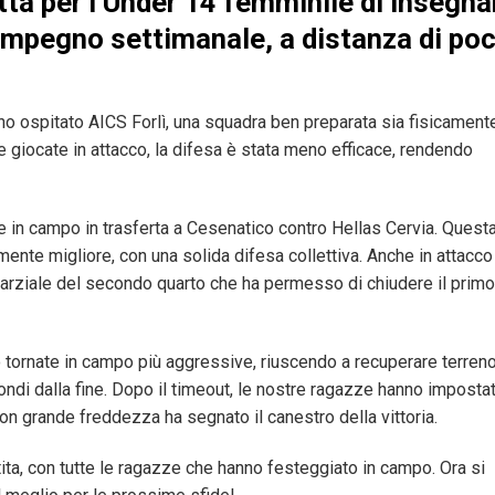
tta per l’Under 14 femminile di Insegna
impegno settimanale, a distanza di poc
o ospitato AICS Forlì, una squadra ben preparata sia fisicament
giocate in attacco, la difesa è stata meno efficace, rendendo
te in campo in trasferta a Cesenatico contro Hellas Cervia. Quest
amente migliore, con una solida difesa collettiva. Anche in attacco
arziale del secondo quarto che ha permesso di chiudere il primo
o tornate in campo più aggressive, riuscendo a recuperare terren
ondi dalla fine. Dopo il timeout, le nostre ragazze hanno imposta
 con grande freddezza ha segnato il canestro della vittoria.
rtita, con tutte le ragazze che hanno festeggiato in campo. Ora si