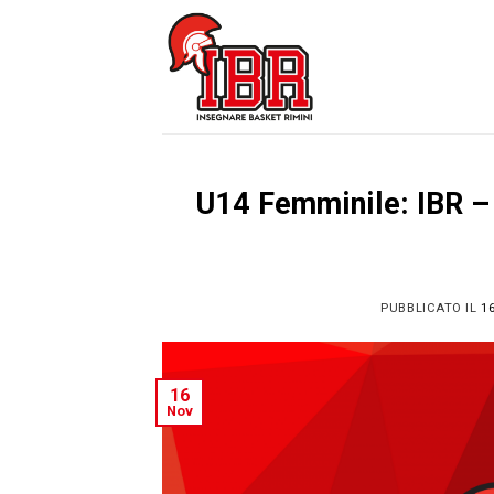
Skip
to
content
U14 Femminile: IBR – 
PUBBLICATO IL
1
16
Nov