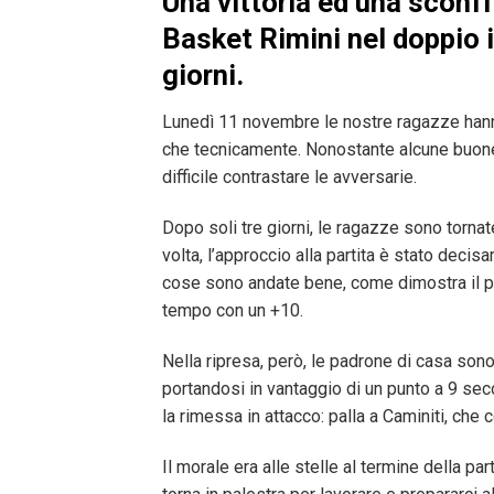
Una vittoria ed una sconfi
Basket Rimini nel doppio 
giorni.
Lunedì 11 novembre le nostre ragazze hann
che tecnicamente. Nonostante alcune buone 
difficile contrastare le avversarie.
Dopo soli tre giorni, le ragazze sono torna
volta, l’approccio alla partita è stato decis
cose sono andate bene, come dimostra il p
tempo con un +10.
Nella ripresa, però, le padrone di casa son
portandosi in vantaggio di un punto a 9 sec
la rimessa in attacco: palla a Caminiti, che
Il morale era alle stelle al termine della pa