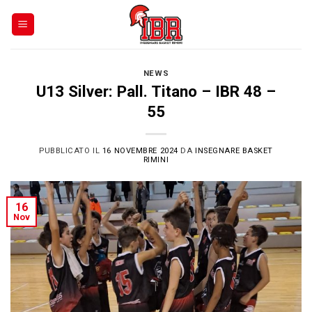
Skip
to
content
NEWS
U13 Silver: Pall. Titano – IBR 48 –
55
PUBBLICATO IL
16 NOVEMBRE 2024
DA
INSEGNARE BASKET
RIMINI
16
Nov