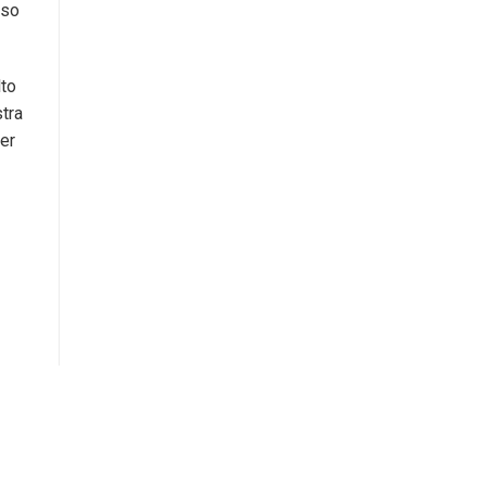
eso
lto
stra
er