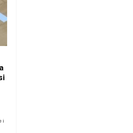
a
si
 i