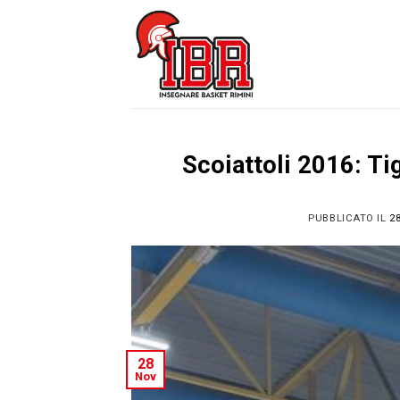
Skip
to
content
Scoiattoli 2016: Ti
PUBBLICATO IL
2
28
Nov