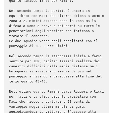
quarto finisce 15-20 per Rimini.
Nel secondo tempo la partita è ancora in 
equilibrio con Masi che alterna difesa a uomo e 
zona 3-2. Rimini attacca bene la zona ma la 
difesa a uomo è brava a chiudersi su tutte le 
penetrazioni degli Warriors che faticano a 
trovare il canestro. 
Le due squadre vanno negli spogliatoi con il 
punteggio di 26-30 per Rimini.
Nel secondo tempo la stanchezza inizia a farsi 
sentire per IBR, capitan Tassani realizza dei 
canestri difficili dalla media distanza ma i 
bolognesi si avvicinano sempre di più nel 
punteggio arrivando a pareggiare alla fine del 
terzo quarto 45-45.
Nell’ultimo quarto Rimini perde Ruggeri e Ricci 
per falli e la sfida diventa proibitiva con 
Masi che riesce a portarsi a 10 punti di 
vantaggio negli ultimi minuti di gara, 
aggiudicandosi la vittoria e l’accesso alla 