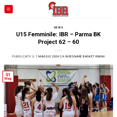
Skip
to
content
NEWS
U15 Femminile: IBR – Parma BK
Project 62 – 60
PUBBLICATO IL
1 MAGGIO 2024
DA
INSEGNARE BASKET RIMINI
01
Mag