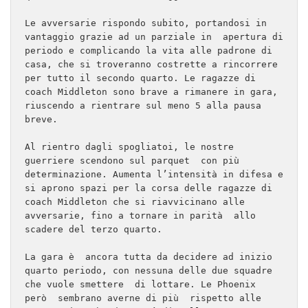
Le avversarie rispondo subito, portandosi in 
vantaggio grazie ad un parziale in  apertura di 
periodo e complicando la vita alle padrone di 
casa, che si troveranno costrette a rincorrere 
per tutto il secondo quarto. Le ragazze di 
coach Middleton sono brave a rimanere in gara, 
riuscendo a rientrare sul meno 5 alla pausa 
breve.
Al rientro dagli spogliatoi, le nostre 
guerriere scendono sul parquet  con più  
determinazione. Aumenta l’intensità in difesa e 
si aprono spazi per la corsa delle ragazze di 
coach Middleton che si riavvicinano alle 
avversarie, fino a tornare in parità  allo 
scadere del terzo quarto.
La gara è  ancora tutta da decidere ad inizio 
quarto periodo, con nessuna delle due squadre 
che vuole smettere  di lottare. Le Phoenix  
però  sembrano averne di più  rispetto alle 