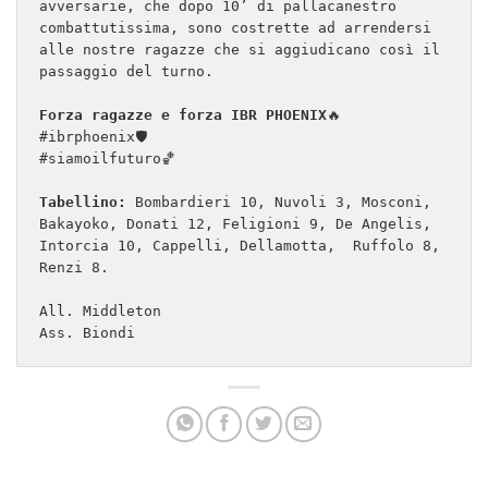
avversarie, che dopo 10’ di pallacanestro  
combattutissima, sono costrette ad arrendersi 
alle nostre ragazze che si aggiudicano così il 
passaggio del turno.
Forza ragazze e forza IBR PHOENIX
🔥
#ibrphoenix🛡
#siamoilfuturo🏀
Tabellino:
 Bombardieri 10, Nuvoli 3, Mosconi, 
Bakayoko, Donati 12, Feligioni 9, De Angelis, 
Intorcia 10, Cappelli, Dellamotta,  Ruffolo 8, 
Renzi 8.
All. Middleton 
Ass. Biondi