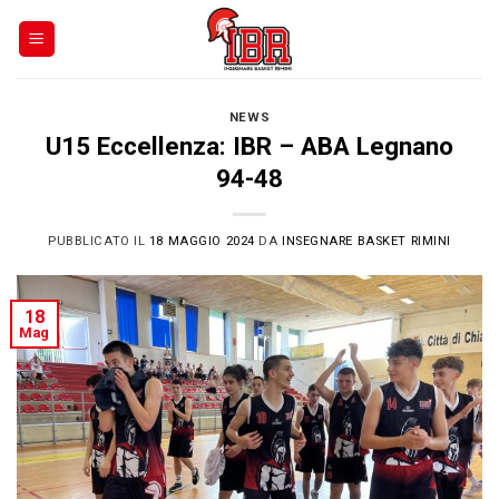
Skip
to
content
NEWS
U15 Eccellenza: IBR – ABA Legnano
94-48
PUBBLICATO IL
18 MAGGIO 2024
DA
INSEGNARE BASKET RIMINI
18
Mag