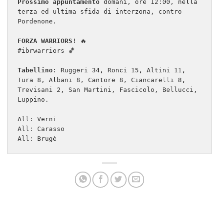
Prossimo appuntamento
 domani, ore 12:00, nella 
terza ed ultima sfida di interzona, contro 
Pordenone.
FORZA WARRIORS!
 🔥
#ibrwarriors 🏀
Tabellino
: Ruggeri 34, Ronci 15, Altini 11, 
Tura 8, Albani 8, Cantore 8, Ciancarelli 8, 
Trevisani 2, San Martini, Fascicolo, Bellucci, 
Luppino.
All: Verni
All: Carasso
All: Brugè