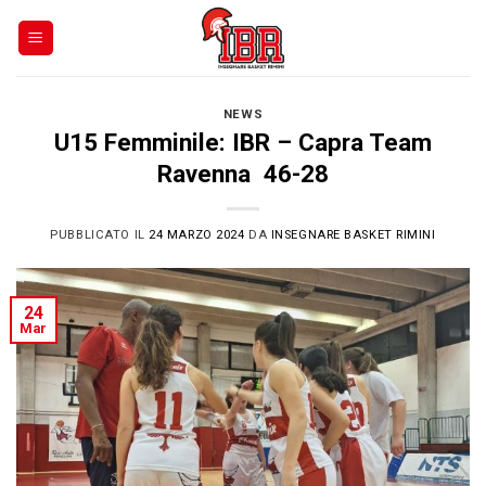
Skip
to
content
NEWS
U15 Femminile: IBR – Capra Team
Ravenna 46-28
PUBBLICATO IL
24 MARZO 2024
DA
INSEGNARE BASKET RIMINI
24
Mar