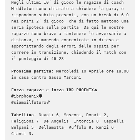
Negli ultimi 10’ di gioco le ragazze di coach 
Middleton sono chiamate a chiudere la gara, e 
rispondono subito presenti, con un break di 6-0 
nei primi 2’ di gioco, che di fatto mettono una 
seria ipoteca sulla partita. Da qui le nostre 
ragazze sono brave a mantenere le avversarie a 
distanza, rimanendo concentrate in difesa e 
approfittando degli errori delle ospiti per 
correre in transizione, chiudendo il match con 
il punteggio di 46-28.

Prossima partita
: Mercoledì 10 Aprile ore 18.00 
in casa contro Sasso Marconi

Forza ragazze e forza IBR PHOENIX
🔥

#ibrphoenix🛡

#siamoilfuturo🏀

Tabellino
: Nuvoli 6, Mosconi, Donati 2, 
Feligioni 7, De Angelis, Intorcia 8, Cappelli, 
Belpani 5, Dellamotta, Ruffolo 9, Renzi 6, 
Cianci 3.
