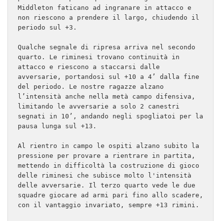
Middleton faticano ad ingranare in attacco e 
non riescono a prendere il largo, chiudendo il 
periodo sul +3.

Qualche segnale di ripresa arriva nel secondo 
quarto. Le riminesi trovano continuità in 
attacco e riescono a staccarsi dalle 
avversarie, portandosi sul +10 a 4’ dalla fine 
del periodo. Le nostre ragazze alzano 
l’intensità anche nella metà campo difensiva, 
limitando le avversarie a solo 2 canestri 
segnati in 10’, andando negli spogliatoi per la 
pausa lunga sul +13.

Al rientro in campo le ospiti alzano subito la 
pressione per provare a rientrare in partita, 
mettendo in difficoltà la costruzione di gioco 
delle riminesi che subisce molto l'intensità 
delle avversarie. Il terzo quarto vede le due 
squadre giocare ad armi pari fino allo scadere, 
con il vantaggio invariato, sempre +13 rimini.
