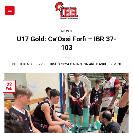
Skip
to
content
NEWS
U17 Gold: Ca’Ossi Forlì – IBR 37-
103
PUBBLICATO IL
22 FEBBRAIO 2024
DA
INSEGNARE BASKET RIMINI
22
Feb