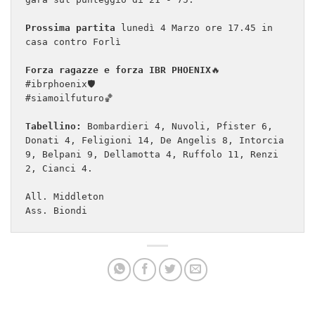
Prossima partita
 lunedì 4 Marzo ore 17.45 in 
casa contro Forlì

Forza ragazze e forza IBR PHOENIX
🔥

#ibrphoenix🛡

#siamoilfuturo🏀

Tabellino:
 Bombardieri 4, Nuvoli, Pfister 6, 
Donati 4, Feligioni 14, De Angelis 8, Intorcia 
9, Belpani 9, Dellamotta 4, Ruffolo 11, Renzi 
2, Cianci 4.

All. Middleton

Ass. Biondi