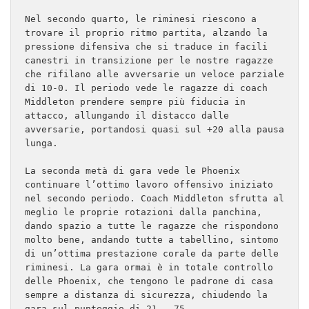
Nel secondo quarto, le riminesi riescono a 
trovare il proprio ritmo partita, alzando la 
pressione difensiva che si traduce in facili 
canestri in transizione per le nostre ragazze 
che rifilano alle avversarie un veloce parziale 
di 10-0. Il periodo vede le ragazze di coach 
Middleton prendere sempre più fiducia in 
attacco, allungando il distacco dalle 
avversarie, portandosi quasi sul +20 alla pausa 
lunga.

La seconda metà di gara vede le Phoenix 
continuare l’ottimo lavoro offensivo iniziato 
nel secondo periodo. Coach Middleton sfrutta al 
meglio le proprie rotazioni dalla panchina, 
dando spazio a tutte le ragazze che rispondono 
molto bene, andando tutte a tabellino, sintomo 
di un’ottima prestazione corale da parte delle 
riminesi. La gara ormai è in totale controllo 
delle Phoenix, che tengono le padrone di casa 
sempre a distanza di sicurezza, chiudendo la 
gara sul punteggio di 21 - 75.
