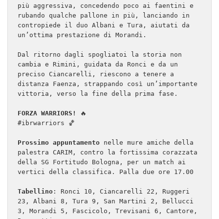
più aggressiva, concedendo poco ai faentini e 
rubando qualche pallone in più, lanciando in 
contropiede il duo Albani e Tura, aiutati da 
un’ottima prestazione di Morandi. 

Dal ritorno dagli spogliatoi la storia non 
cambia e Rimini, guidata da Ronci e da un 
preciso Ciancarelli, riescono a tenere a 
distanza Faenza, strappando così un’importante 
vittoria, verso la fine della prima fase.

FORZA WARRIORS!
 🔥

#ibrwarriors 🏀

Prossimo appuntamento
 nelle mure amiche della 
palestra CARIM, contro la fortissima corazzata 
della SG Fortitudo Bologna, per un match ai 
vertici della classifica. Palla due ore 17.00

Tabellino
: Ronci 10, Ciancarelli 22, Ruggeri 
23, Albani 8, Tura 9, San Martini 2, Bellucci 
3, Morandi 5, Fascicolo, Trevisani 6, Cantore, 