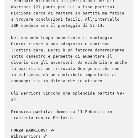
terminale offensivo più pericoloso per gli 
Warriors (27 punti per lui a fine partita). 
Riccione cerca di restare in partita ma fatica 
a trovare conclusioni facili. All'intervallo 
IBR conduce con il punteggio di 51-14.

Nel secondo tempo nonostante il vantaggio 
Rimini riesce a non adagiarsi e continua 
l'ottima gara. Berti è un fattore determinante 
sotto canestro e permette di aumentare il 
divario con gli avversari. Da evidenziare anche 
la partita di un ritrovato Georgescu che con 
intelligenza dà un contributo importante ai 
compagni sia in difesa che in attacco.

Gli Warriors vincono una splendida partita 99-
34

Prossima partita
: domenica 11 Febbraio in 
trasferta contro Bellaria.

FORZA WARRIORS!
 🔥

#ibrwarriors 🏀
