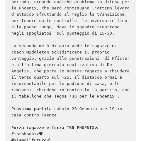
periodo, creando qualche problema in difesa per 
le Phoenix, che però continuano l'ottimo lavoro 
d'attacco sfruttando al meglio la transizione, 
per tenere sotto controllo  le avversarie fino 
alla pausa lunga, dove le squadre rientrano 
negli spogliatoi  sul punteggio di 15-30.

La seconda metà di gara vede le ragazze di 
coach Middleton solidificare il proprio 
vantaggio, grazie alle penetrazioni  di Pfister 
e all'ottima giornata realizzativa di De 
Angelis, che porta le nostre ragazze a chiudere 
il terzo quarto sul +25. Il distacco ormai è  
insormontabile per le padrone di casa, e le 
riminesi  chiudono in controllo la partita, con 
il tabellone che segna +30 per le Phoenix . 

Prossima partita
 sabato 20 Gennaio ore 19 in 
casa contro Faenza

Forza ragazze e forza IBR PHOENIX
🔥

#ibrphoenix🛡

#siamoilfuturo🏀
