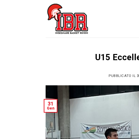
Skip
to
content
U15 Eccell
PUBBLICATO IL
3
31
Gen