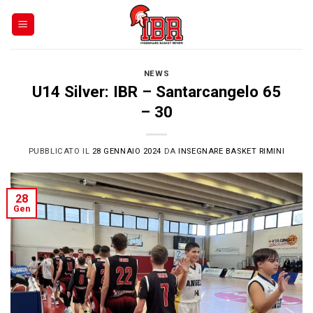
Skip
to
content
NEWS
U14 Silver: IBR – Santarcangelo 65
– 30
PUBBLICATO IL
28 GENNAIO 2024
DA
INSEGNARE BASKET RIMINI
28
Gen