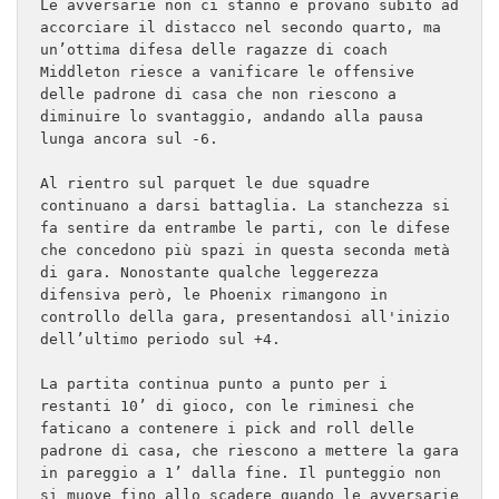
Le avversarie non ci stanno e provano subito ad 
accorciare il distacco nel secondo quarto, ma 
un’ottima difesa delle ragazze di coach 
Middleton riesce a vanificare le offensive 
delle padrone di casa che non riescono a 
diminuire lo svantaggio, andando alla pausa 
lunga ancora sul -6.

Al rientro sul parquet le due squadre 
continuano a darsi battaglia. La stanchezza si 
fa sentire da entrambe le parti, con le difese 
che concedono più spazi in questa seconda metà 
di gara. Nonostante qualche leggerezza 
difensiva però, le Phoenix rimangono in 
controllo della gara, presentandosi all'inizio 
dell’ultimo periodo sul +4.

La partita continua punto a punto per i 
restanti 10’ di gioco, con le riminesi che 
faticano a contenere i pick and roll delle 
padrone di casa, che riescono a mettere la gara 
in pareggio a 1’ dalla fine. Il punteggio non 
si muove fino allo scadere quando le avversarie 