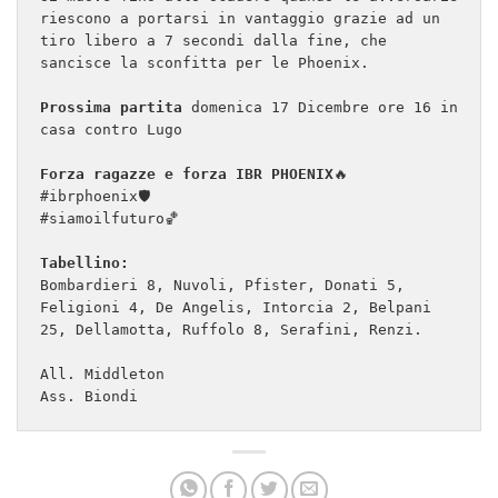
riescono a portarsi in vantaggio grazie ad un 
tiro libero a 7 secondi dalla fine, che 
sancisce la sconfitta per le Phoenix.

Prossima partita
 domenica 17 Dicembre ore 16 in 
casa contro Lugo

Forza ragazze e forza IBR PHOENIX
🔥

#ibrphoenix🛡

#siamoilfuturo🏀

Tabellino:
Bombardieri 8, Nuvoli, Pfister, Donati 5, 
Feligioni 4, De Angelis, Intorcia 2, Belpani 
25, Dellamotta, Ruffolo 8, Serafini, Renzi.

All. Middleton

Ass. Biondi