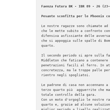
Faenza Futura BK - IBR 89 - 26 (23-
Le nostre ragazze sono chiamate ad 
che le mette subito a confronto con
difensiva asfissiante delle avversa
che si appoggia sulle spalle di Bom
quarto. 

Il secondo periodo si apre sulla fa
Middleton che faticano a contenere 
penetrazioni facili al ferro. In at
concretezza, ma le troppe palle per
rientro negli spogliatoi.

Le padrone di casa non accennano a 
terzo quarto più  agguerrite che ma
totale controllo della gara.

Con un moto d'orgoglio le nostre ra
quarto e, grazie ad alcune soluzion
miglior periodo a livello realizzat