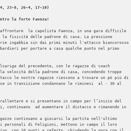
4, 23-8, 26-4, 17-10)

affrontare  la capolista Faenza, in una gara difficile 
 la fisicità delle padrone di casa. La pressione 
rie ingabbia sin dai primi minuti l'attacco biancorosso 
bardieri per portare a casa qualche punto nel primo 
lsariga del precedente, con le ragazze di coach 
la velocità della padrone di casa, concedendo troppe 
tacco le nostre ragazze riescono a trovare un pò più di 
se in transizione condannano le riminesi  al - 30 al 
rallentare e si presentano in campo per l’inizio del 
i, continuano  ad aumentare il distacco e rimanendo in 
gazze continuano a giocarsi la partita nell'ultimo 
i personali di Feligioni, mettono in campo il loro 
ivo, con 10 punti a referto, chiudendo la gara con il 