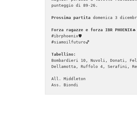
punteggio di 89-26.

Prossima partita 
domenica 3 dicembr
Forza ragazze e forza IBR PHOENIX
🔥

#ibrphoenix🛡

#siamoilfuturo🏀

Tabellino:
Bombardieri 10, Nuvoli, Donati, Fel
Dellamotta, Ruffolo 4, Serafini, Re
All. Middleton

Ass. Biondi