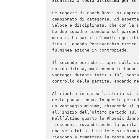
Sconfitta a testa altissima per le 
Le ragazze di coach Rossi si appres
campionato di categoria. Ad aspetta
veloce e disciplinata, che con la s
Le due squadre scendono sul parquet
minuti. La partita è molto equilibr
finali, quando Pontevecchio riesce 
fulminea azione in contropiede.

Il secondo periodo si apre sulla sc
solida difesa, mantenendo le buone 
vantaggi durante tutti i 10’, senza
controllo della partita, andando ne
Al rientro in campo la storia si ri
della pausa lunga. In questo period
un vantaggio minimo, chiudendo il q
all’inizio dell’ultimo periodo sul 
Nell’ultimo quarto le Phoenix danno
riescono, trovando anche la parità 
una vera lotta. Le difese si chiudo
riescono a rimettere la testa avant