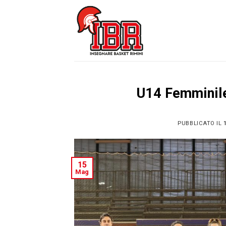
Skip
to
content
U14 Femminile
PUBBLICATO IL
15
Mag