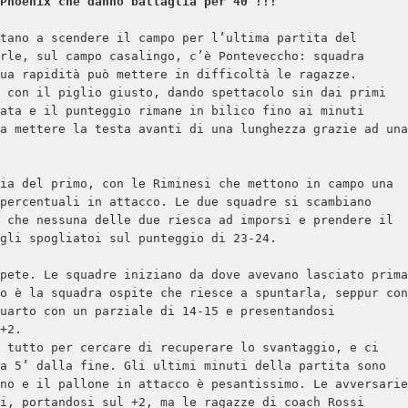
Phoenix che danno battaglia per 40’!!!
tano a scendere il campo per l’ultima partita del 
rle, sul campo casalingo, c’è Ponteveccho: squadra 
ua rapidità può mettere in difficoltà le ragazze. 

 con il piglio giusto, dando spettacolo sin dai primi 
ata e il punteggio rimane in bilico fino ai minuti 
a mettere la testa avanti di una lunghezza grazie ad una 
ia del primo, con le Riminesi che mettono in campo una 
percentuali in attacco. Le due squadre si scambiano 
 che nessuna delle due riesca ad imporsi e prendere il 
gli spogliatoi sul punteggio di 23-24.

pete. Le squadre iniziano da dove avevano lasciato prima 
o è la squadra ospite che riesce a spuntarla, seppur con 
uarto con un parziale di 14-15 e presentandosi 
+2.

 tutto per cercare di recuperare lo svantaggio, e ci 
a 5’ dalla fine. Gli ultimi minuti della partita sono 
no e il pallone in attacco è pesantissimo. Le avversarie 
i, portandosi sul +2, ma le ragazze di coach Rossi 