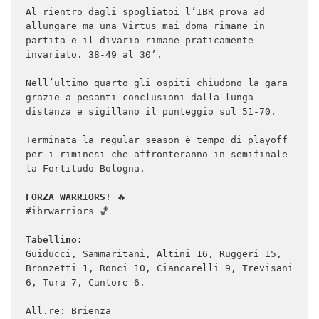
Al rientro dagli spogliatoi l’IBR prova ad 
allungare ma una Virtus mai doma rimane in 
partita e il divario rimane praticamente 
invariato. 38-49 al 30’.

Nell’ultimo quarto gli ospiti chiudono la gara 
grazie a pesanti conclusioni dalla lunga 
distanza e sigillano il punteggio sul 51-70.

Terminata la regular season è tempo di playoff 
per i riminesi che affronteranno in semifinale 
la Fortitudo Bologna.

FORZA WARRIORS!
 🔥

#ibrwarriors 🏀

Tabellino:
Guiducci, Sammaritani, Altini 16, Ruggeri 15, 
Bronzetti 1, Ronci 10, Ciancarelli 9, Trevisani 
6, Tura 7, Cantore 6. 

All.re: Brienza
