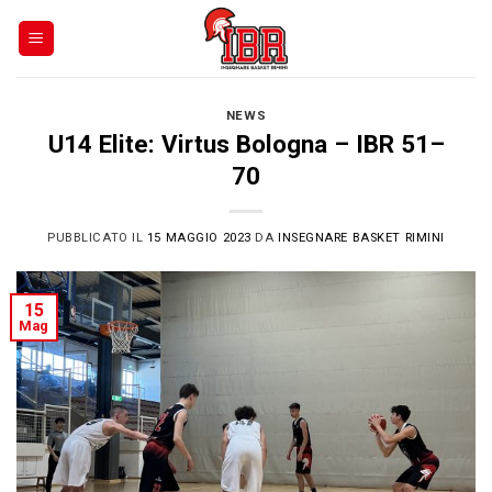
Skip
to
content
NEWS
U14 Elite: Virtus Bologna – IBR 51–
70
PUBBLICATO IL
15 MAGGIO 2023
DA
INSEGNARE BASKET RIMINI
15
Mag