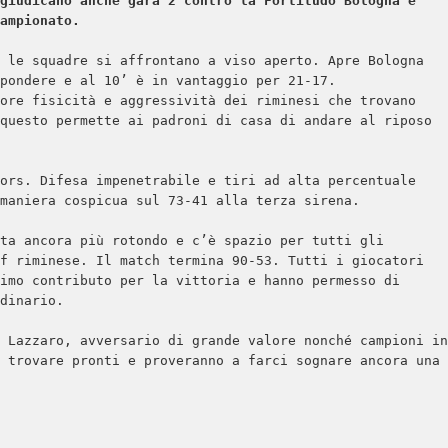
giudicano anche gara 2 contro la Fortitudo Bologna e 
ampionato.
 le squadre si affrontano a viso aperto. Apre Bologna 
pondere e al 10’ è in vantaggio per 21-17.

ore fisicità e aggressività dei riminesi che trovano 
questo permette ai padroni di casa di andare al riposo 
ors. Difesa impenetrabile e tiri ad alta percentuale 
maniera cospicua sul 73-41 alla terza sirena.

ta ancora più rotondo e c’è spazio per tutti gli 
f riminese. Il match termina 90-53. Tutti i giocatori 
imo contributo per la vittoria e hanno permesso di 
dinario.

 Lazzaro, avversario di grande valore nonché campioni in 
 trovare pronti e proveranno a farci sognare ancora una 