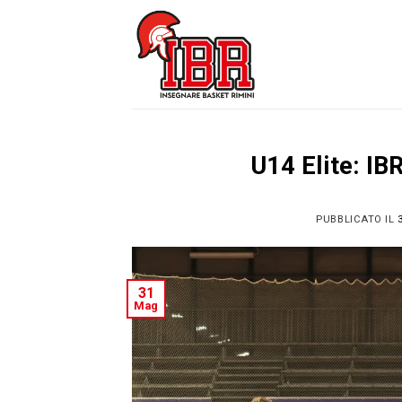
Skip
to
content
U14 Elite: IB
PUBBLICATO IL
31
Mag