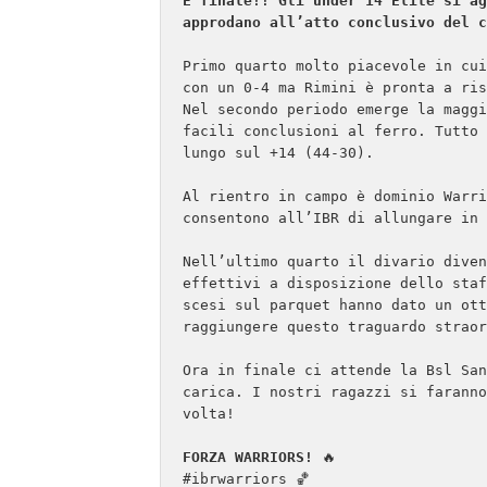
È finale!! Gli under 14 Elite si ag
approdano all’atto conclusivo del c
Primo quarto molto piacevole in cui
con un 0-4 ma Rimini è pronta a ris
Nel secondo periodo emerge la maggi
facili conclusioni al ferro. Tutto 
lungo sul +14 (44-30).

Al rientro in campo è dominio Warri
consentono all’IBR di allungare in 
Nell’ultimo quarto il divario diven
effettivi a disposizione dello staf
scesi sul parquet hanno dato un ott
raggiungere questo traguardo straor
Ora in finale ci attende la Bsl San
carica. I nostri ragazzi si faranno
volta!

FORZA WARRIORS!
 🔥

#ibrwarriors 🏀
