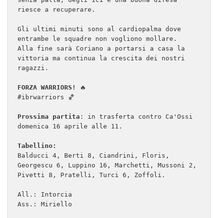
riesce a recuperare.

Gli ultimi minuti sono al cardiopalma dove 
entrambe le squadre non vogliono mollare.

Alla fine sarà Coriano a portarsi a casa la 
vittoria ma continua la crescita dei nostri 
ragazzi.

FORZA WARRIORS!
 🔥

#ibrwarriors 🏀

Prossima partita
: in trasferta contro Ca'Ossi 
domenica 16 aprile alle 11.

Tabellino:
Balducci 4, Berti 8, Ciandrini, Floris, 
Georgescu 6, Luppino 16, Marchetti, Mussoni 2, 
Pivetti 8, Pratelli, Turci 6, Zoffoli. 

All.: Intorcia

Ass.: Miriello