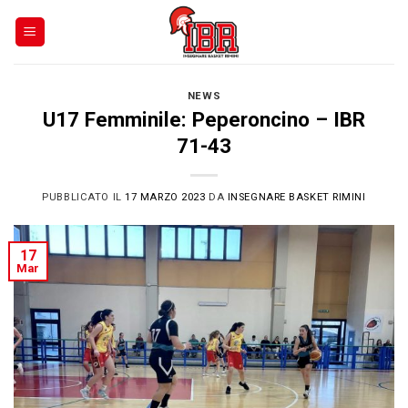
Skip
to
content
NEWS
U17 Femminile: Peperoncino – IBR
71-43
PUBBLICATO IL
17 MARZO 2023
DA
INSEGNARE BASKET RIMINI
17
Mar