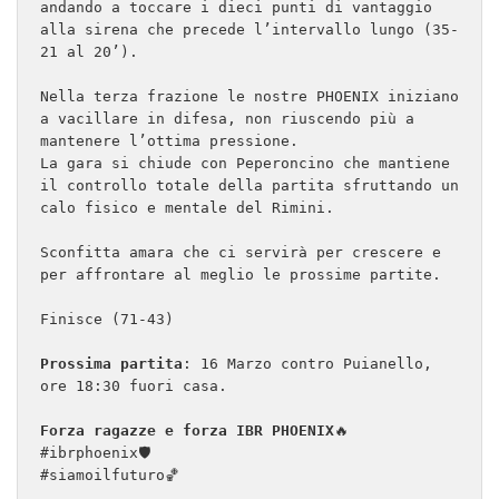
andando a toccare i dieci punti di vantaggio 
alla sirena che precede l’intervallo lungo (35-
21 al 20’).

Nella terza frazione le nostre PHOENIX iniziano 
a vacillare in difesa, non riuscendo più a 
mantenere l’ottima pressione.

La gara si chiude con Peperoncino che mantiene 
il controllo totale della partita sfruttando un 
calo fisico e mentale del Rimini.

Sconfitta amara che ci servirà per crescere e 
per affrontare al meglio le prossime partite.

Finisce (71-43)

Prossima partita
: 16 Marzo contro Puianello, 
ore 18:30 fuori casa. 

Forza ragazze e forza IBR PHOENIX
🔥

#ibrphoenix🛡

#siamoilfuturo🏀
