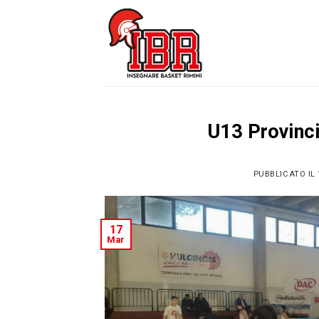
Skip
to
content
U13 Provinc
PUBBLICATO IL
17
Mar