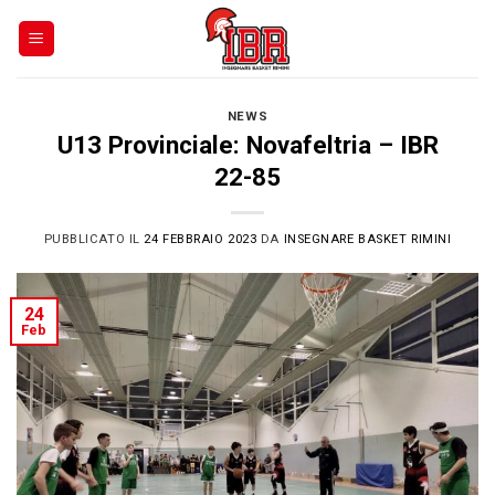
Skip
to
content
NEWS
U13 Provinciale: Novafeltria – IBR
22-85
PUBBLICATO IL
24 FEBBRAIO 2023
DA
INSEGNARE BASKET RIMINI
24
Feb