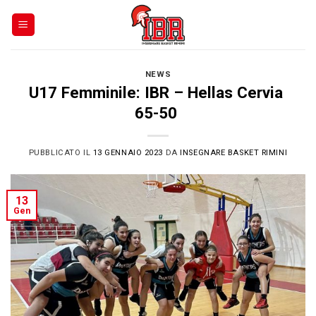
Skip
to
content
NEWS
U17 Femminile: IBR – Hellas Cervia
65-50
PUBBLICATO IL
13 GENNAIO 2023
DA
INSEGNARE BASKET RIMINI
13
Gen