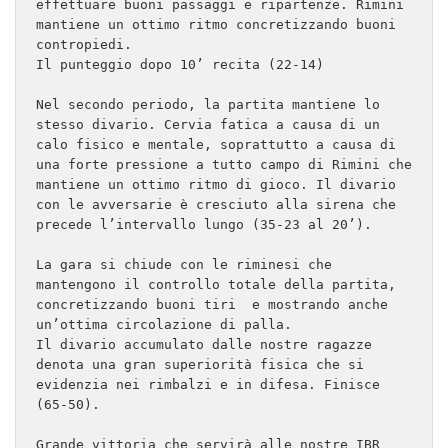
effettuare buoni passaggi e ripartenze. Rimini 
mantiene un ottimo ritmo concretizzando buoni 
contropiedi.

Il punteggio dopo 10’ recita (22-14)

Nel secondo periodo, la partita mantiene lo 
stesso divario. Cervia fatica a causa di un 
calo fisico e mentale, soprattutto a causa di 
una forte pressione a tutto campo di Rimini che 
mantiene un ottimo ritmo di gioco. Il divario 
con le avversarie è cresciuto alla sirena che 
precede l’intervallo lungo (35-23 al 20’).

La gara si chiude con le riminesi che 
mantengono il controllo totale della partita, 
concretizzando buoni tiri  e mostrando anche 
un’ottima circolazione di palla.

Il divario accumulato dalle nostre ragazze 
denota una gran superiorità fisica che si 
evidenzia nei rimbalzi e in difesa. Finisce 
(65-50).

Grande vittoria che servirà alle nostre IBR 